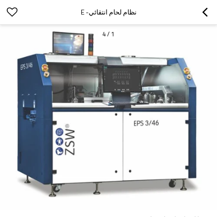
نظام لحام انتقائي- E
4
/
1