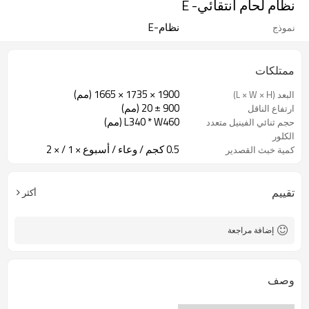
نظام لحام انتقائي- E
نظام-E
نموذج
ممتلكات
1900 × 1735 × 1665 (مم)
البعد (L × W × H)
900 ± 20 (مم)
ارتفاع الناقل
L340 * W460 (مم)
حجم ثنائي الفينيل متعدد
الكلور
0.5 كجم / وعاء / أسبوع × 1 / × 2
كمية خبث القصدير
تقييم
أكثر
إضافة مراجعة
وصف