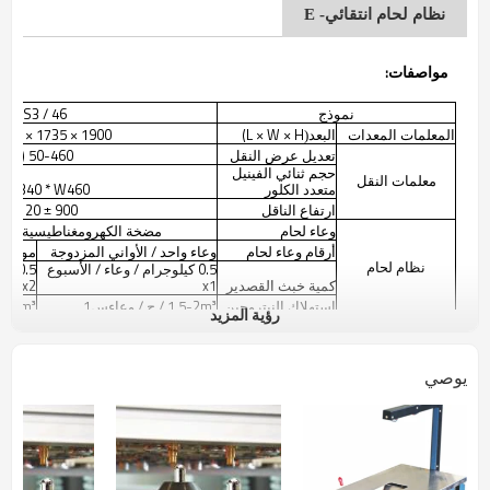
نظام لحام انتقائي- E
مواصفات:
نموذج
EPS3 / 46
المعلمات المعدات
البعد
L × W × H)
1900 × 1735 × 1665 (مم)
(
تعديل عرض النقل
50-460 (مم)
حجم ثنائي الفينيل
معلمات النقل
متعدد الكلور
L340 * W460 (مم)
ارتفاع الناقل
900 ± 20 (مم)
وعاء لحام
مضخة الكهرومغناطيسية القص
أرقام وعاء لحام
وعاء واحد / الأواني المزدوجة
موقد 2
نظام لحام
0.5 كيلوجرام / وعاء / الأسبوع
0.5 
كمية خبث القصدير
x1
x2
استهلاك النيتروجين
1.5-2m³ / ح / وعاء
1
1.5-2m³ / ح / 
س
رؤية المزيد
يوصي