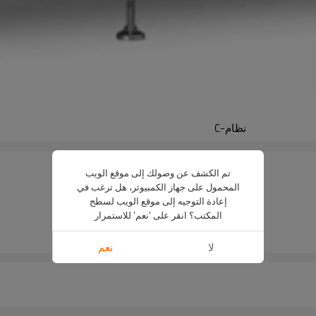
نظام-C
تم الكشف عن وصولك إلى موقع الويب
المحمول على جهاز الكمبيوتر، هل ترغب في
2700 × 1735 × 1415 (مم)
إعادة التوجيه إلى موقع الويب لسطح
900 ± 20 (مم)
المكتب؟ انقر على 'نعم' للاستمرار
L330 * W250 / L400 * W350 (مم)
1.5-2m³ / ح / potx1
لا
نعم