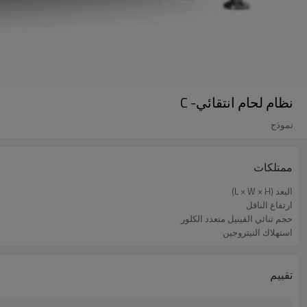
نظام لحام انتقائي- C
نموذج
ممتلكات
البعد (L × W × H)
ارتفاع الناقل
حجم ثنائي الفينيل متعدد الكلور
استهلاك النيتروجين
تقييم