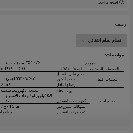
إضافة مراجعة
وصف
نظام لحام انتقائي- C
مواصفات:
نموذج
CPS 4/25 وحدة واحدة
المعلمات المعدات
البعد
L × W × H)
2700 × 1735 × 1415 (مم)
(
حجم ثنائي الفينيل
متعدد الكلور
L330 * W250 (مم)
معلمات النقل
ارتفاع الناقل
900 ± 20 (مم)
وعاء لحام
مضخة الكهرومغناطيسية ا
0.5 كيلوجرام / وعاء / الأسبوع
كمية خبث القصدير
x2
نظام لحام
استهلاك النيتروجين
1.5-2m³ / ح / وعاء
عدد موقد القصدير
وعاء واح