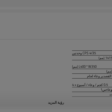
CPS 4/35 وحدتين
L400 * W350 (مم)
لقصدير وعاء لحام
0.5 كجم / وعاء / أسبوع × 4
1
س
د
رؤية المزيد