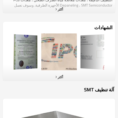
Depaneling ، SMT Semiconductor الأجهزة الطرفية. وسوف نعمل
أكثر
باستمرار على تطوير منتجات وتقنيات جديدة ومكررة. تحقيق مستوى
تصنيع على مستوى عالمي لتلبية متطلبات العملاء الراقية. مع أكثر من
عشر سنوات التنمية ، والقوة التقنية SAM والخدمة الممتازة للفوز بثقة
ودعم العملاء. فازت منتجاتنا بنجاح SMT China Innovatiom في ثلاث
الشهادات
سنوات متتالية ، كما تم إستخدام منتجنا R & D Automatic Cleaning
Machine ، آلة التنظيف PCB In-Line ، نظام معالجة مياه الصرف وجهاز
PCB Depaneling. من قبل الشركات الشهيرة مثل Foxconn ، Flextronics
، Jabil Sanmina ، Bosch ، LERAR ، UAES ، Valeo ، Panasonic ، Canon ،
Huawei ، BYD etc.Not السوق المحلية فقط ، ونحن أيضا تصديرها إلى
سنغافورة وماليزيا والفلبين وتايلاند والولايات المتحدة وأوروبا و بلدان
اخرى.
أكثر
آلة تنظيف SMT