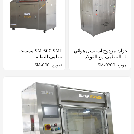
خزان مزدوج استنسل هوائي
SM-600 SMT ممسحة
آلة التنظيف مع الفولاذ
تنظيف النظام
المقاوم للصدأ
نموذج : SM-8200
نموذج : SM-600