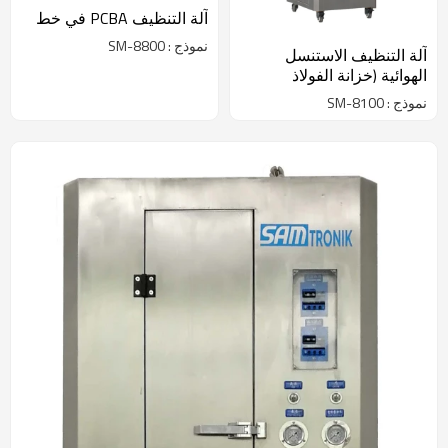
آلة التنظيف PCBA في خط
نموذج : SM-8800
آلة التنظيف الاستنسل
الهوائية (خزانة الفولاذ
المقاوم للصدأ)
نموذج : SM-8100