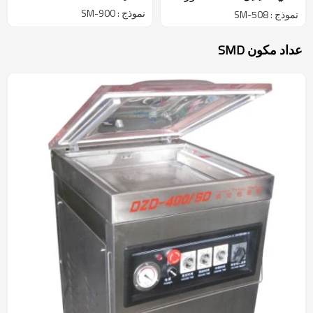
نموذج : SM-900
نموذج : SM-508
عداد مكون SMD