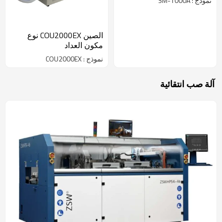
نموذج : SM-1000A
الصين COU2000EX نوع
مكون العداد
نموذج : COU2000EX
آلة صب انتقائية