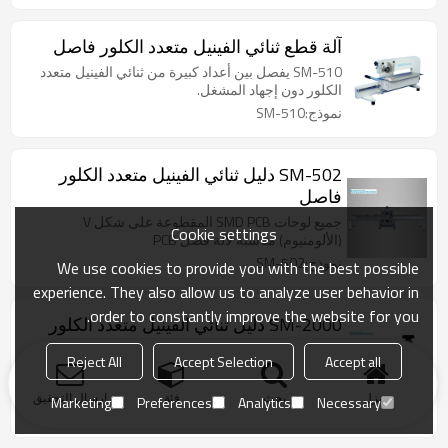
آلة قطع ثنائي الفينيل متعدد الكلور فاصل
SM-510 يفصل بين أعداد كبيرة من ثنائي الفينيل متعدد
الكلور دون إجهاد المشغل.
نموذج:SM-510
SM-502 دليل ثنائي الفينيل متعدد الكلور
فاصل
جميع لوحات SMD PCB المقطوعة على شكل V
Cookie settings
(الألومنيوم) مناسبة لآلة فصل PCB
نموذج:SM-502
We use cookies to provide you with the best possible
experience. They also allow us to analyze user behavior in
order to constantly improve the website for you.
SM-2000 دليل ثنائي الفينيل متعدد الكلور
فاصل
Reject All
Accept Selection
Accept all
جميع لوحات SMD PCB المقطوعة على شكل V
(الألومنيوم) مناسبة لآلة فصل PCB
منزل
بحث
فئة
ارسال التحقيق
Marketing
Preferences
Analytics
Necessary
نموذج:SM-2000