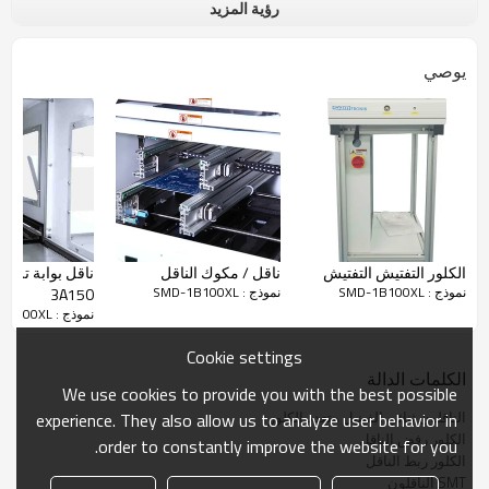
رؤية المزيد
خاصية :
يوصي
تتفق مع تصميم الهندسة البشرية.
تعديل العرض السلس والمتوازي ، تصميم آمن والغبار.
الأوروبي الألومنيوم الشخصي + هيكل الصفائح المعدنية ، مزيج بارعة ،
وجعل مظهر المعدات أكثر كمالا.
موقف دقيق للاستشعار عن لوحة التوقف ؛
تصميم خاص على شكل حرف L ، لوحة توجيه من الفولاذ المقاوم للصدأ
منقوش بالليزر ، بجودة ومتانة ممتازة ؛
الكلور التفتيش التفتيش
ناقل / مكوك الناقل
نموذج : SMD-1B100XL
نموذج : SMD-1B100XL
3A150
المستخدم ودية لوحة التحكم باللمس.
نموذج : SMD-1B100XL
بما في ذلك أوضاع "الرفض" و "التحقق" و "النجاح" ؛
Cookie settings
"التصميم القوي" يعزز الاستقرار.
الكلمات الدالة
We use cookies to provide you with the best possible
PCB رفض تفاصيل الناقل
الناقلون ثنائي الفينيل متعدد الكلور
experience. They also allow us to analyze user behavior in
الكلور رفض الناقل
order to constantly improve the website for you.
الكلور ربط الناقل
SMT الناقلون