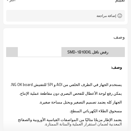
إضافة مراجعة
وصف
رفض ناقل SMD-1B100XL
وصف:
يستخدم الجهاز في الطرف الخلفي من AOI و SPI للتفتيش NG OK board.
يمكن رفع لوحة الأعطال للفحص البصري دون مقاطعة عملية الإنتاج.
الجهاز كله يعتمد تصميم التصغير ويحتل مساحة صغيرة.
مسحوق الطلاء الكهربائي السطح.
يعتمد الإطار مزيجًا مثاليًا من المواصفات القياسية الأوروبية والصفائح
المعدنية لضمان استقرار العملية والمتانة الممتازة.