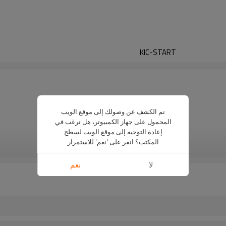
KIC-START
± 1.2 ° C
متغير 0.3 إلى 0.1 درجة مئوية
تم الكشف عن وصولك إلى موقع الويب
0 درجة مئوية إلى 105 درجة مئوية
المحمول على جهاز الكمبيوتر، هل ترغب في
اكتب K ، 6 TCs
إعادة التوجيه إلى موقع الويب لسطح
-150 درجة مئوية إلى 1050 درجة مئوية
المكتب؟ انقر على 'نعم' للاستمرار
رؤية المزيد
9V البطارية القلوية
لا
نعم