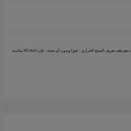
يحتوي ملف التعريف KICstart على كل ما تحتاجه للحصول على ملف تعريف دقيق بسرعة ، دون ميزات معقدة يمكن أن تبطئك. بالنسبة للتطبيقات التي يكون كل ما تريده هو ملف تعريف المنتج الحراري - فورًا وبدون أي ضجة - فإن KICstart مناسبة