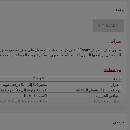
وصف
KIC-START
ميزات :
لك. بفضل برنامجها السهل الاستخدام والبديهي ، يمكن تدريب الموظفين الجدد 
مواصفات:
صحة
± 1.2 ° C
القرار
متغير 0.3 إلى 0.1 درجة مئوية
درجة حرارة التشغيل الداخلية
0 درجة مئوية إلى 105 درجة مئوية
التوافق الحرارية
اكتب K ، 6 TCs
نطاق درجة حرارة
-150 درجة مئوية إلى 1050 درجة مئوية
قدرة الكمبيوتر
جهاز الكمبيوتر
متطلبات الطاقة
9V البطارية القلوية
انظر الرسم البياني درجة الحرا
يوصي
الأبعاد
أدناه للحصول على المواصفات.