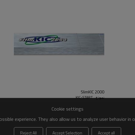
SlimKIC 2000
نموذج : KIC-START
Cookie settings
ssible experience. They also allow us to analyze user behavior in 
Reject All
Accept Selection
Accept all