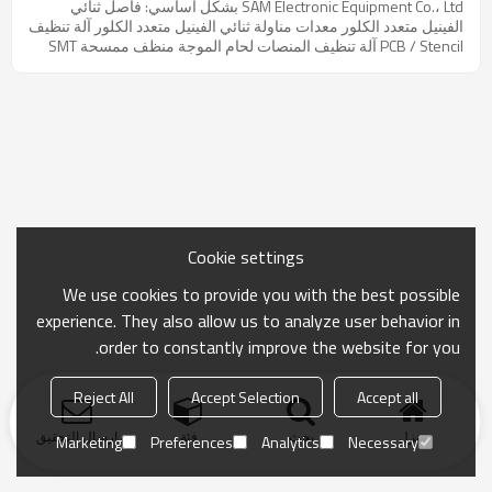
SAM Electronic Equipment Co.، Ltd بشكل أساسي: فاصل ثنائي
عليها جميعًا هنا!
الفينيل متعدد الكلور معدات مناولة ثنائي الفينيل متعدد الكلور آلة تنظيف
PCB / Stencil آلة تنظيف المنصات لحام الموجة منظف ممسحة SMT
آلة قفل المسمار عداد مكون SMD آلة SMD الشريط والبكرة مرحبا بكم
في الاستفسار لنا!
Cookie settings
We use cookies to provide you with the best possible
experience. They also allow us to analyze user behavior in
order to constantly improve the website for you.
Reject All
Accept Selection
Accept all
منزل
بحث
فئة
ارسال التحقيق
Marketing
Preferences
Analytics
Necessary