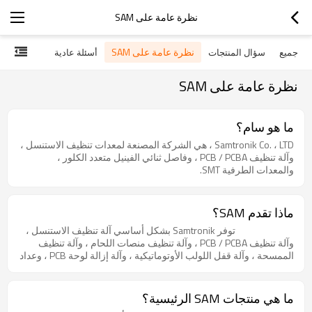
نظرة عامة على SAM
نظرة عامة على SAM
جميع
سؤال المنتجات
أسئلة عادية
نظرة عامة على SAM
ما هو سام؟
Samtronik Co. ، LTD ، هي الشركة المصنعة لمعدات تنظيف الاستنسل ،
وآلة تنظيف PCB / PCBA ، وفاصل ثنائي الفينيل متعدد الكلور ،
والمعدات الطرفية SMT.
ماذا تقدم SAM؟
توفر Samtronik بشكل أساسي آلة تنظيف الاستنسل ،
وآلة تنظيف PCB / PCBA ، وآلة تنظيف منصات اللحام ، وآلة تنظيف
الممسحة ، وآلة قفل اللولب الأوتوماتيكية ، وآلة إزالة لوحة PCB ، وعداد
مكونات SMD ، وآلة لصق مكونات SMD الأوتوماتيكية / شبه
الأوتوماتيكية نحن نقدم مجموعة كاملة من أفضل المنتجات عالية الجودة
، مع تسليم سريع وفي الوقت المحدد وبأسعار تنافسية. لا يتعين عليك
ما هي منتجات SAM الرئيسية؟
التسوق بحثًا عن أفضل المنتجات ذات الجودة / السعر ، يمكنك العثور